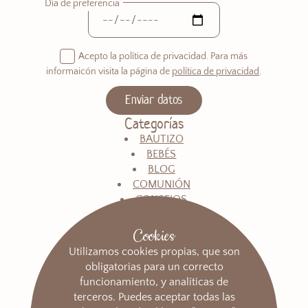
Día de preferencia
Acepto la política de privacidad. Para más
informaicón visita la página de
política de privacidad
.
Categorías
BAUTIZO
BEBÉS
BLOG
COMUNIÓN
CONSEJOS
CUMPLEAÑOS
EMBARAZO
Cookies
FAMILIA
Utilizamos cookies propias, que son
INFANTIL
obligatorias para un correcto
NAVIDAD
funcionamiento, y analíticas de
OFERTAS
terceros. Puedes aceptar todas las
PAREJAS