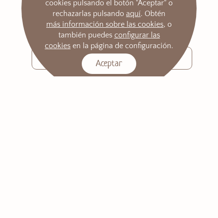
cookies pulsando el botón "Aceptar" o
RECIÉN NACIDO
rechazarlas pulsando
aquí
. Obtén
REGALOS
más información sobre las cookies
, o
también puedes
configurar las
Buscar:
cookies
en la página de configuración.
Aceptar
Estudio de Fotografía Madrid
Elena Castaño
Dirección